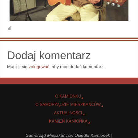
Dodaj komentarz
Musisz się
zalogować
, aby móc dodać komentarz.
O KAMIONKU
O SAMORZĄDZIE MIESZKAŃCÓW
AKTUALNOŚCI
KAMIEŃ KAMIONKA
Samorząd Mieszkańców Osiedla Kamionek |