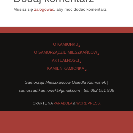
Musisz się
zalogować
, aby móc dodać komentarz.
O KAMIONKU
O SAMORZĄDZIE MIESZKAŃCÓW
AKTUALNOŚCI
KAMIEŃ KAMIONKA
Samorząd Mieszkańców Osiedla Kamionek |
samorzad.kamionek@gmail.com
| tel. 882 051 938
OPARTE NA
PARABOLA
&
WORDPRESS.