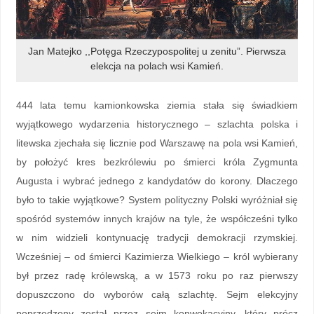
Jan Matejko ,,Potęga Rzeczypospolitej u zenitu”. Pierwsza
elekcja na polach wsi Kamień.
444 lata temu kamionkowska ziemia stała się świadkiem
wyjątkowego wydarzenia historycznego – szlachta polska i
litewska zjechała się licznie pod Warszawę na pola wsi Kamień,
by położyć kres bezkrólewiu po śmierci króla Zygmunta
Augusta i wybrać jednego z kandydatów do korony. Dlaczego
było to takie wyjątkowe? System polityczny Polski wyróżniał się
spośród systemów innych krajów na tyle, że współcześni tylko
w nim widzieli kontynuację tradycji demokracji rzymskiej.
Wcześniej – od śmierci Kazimierza Wielkiego – król wybierany
był przez radę królewską, a w 1573 roku po raz pierwszy
dopuszczono do wyborów całą szlachtę. Sejm elekcyjny
poprzedzony został przez sejm konwokacyjny, który prócz