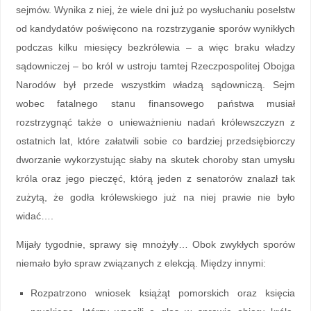
sejmów. Wynika z niej, że wiele dni już po wysłuchaniu poselstw
od kandydatów poświęcono na rozstrzyganie sporów wynikłych
podczas kilku miesięcy bezkrólewia – a więc braku władzy
sądowniczej – bo król w ustroju tamtej Rzeczpospolitej Obojga
Narodów był przede wszystkim władzą sądowniczą. Sejm
wobec fatalnego stanu finansowego państwa musiał
rozstrzygnąć także o unieważnieniu nadań królewszczyzn z
ostatnich lat, które załatwili sobie co bardziej przedsiębiorczy
dworzanie wykorzystując słaby na skutek choroby stan umysłu
króla oraz jego pieczęć, którą jeden z senatorów znalazł tak
zużytą, że godła królewskiego już na niej prawie nie było
widać….
Mijały tygodnie, sprawy się mnożyły… Obok zwykłych sporów
niemało było spraw związanych z elekcją. Między innymi:
Rozpatrzono wniosek książąt pomorskich oraz księcia