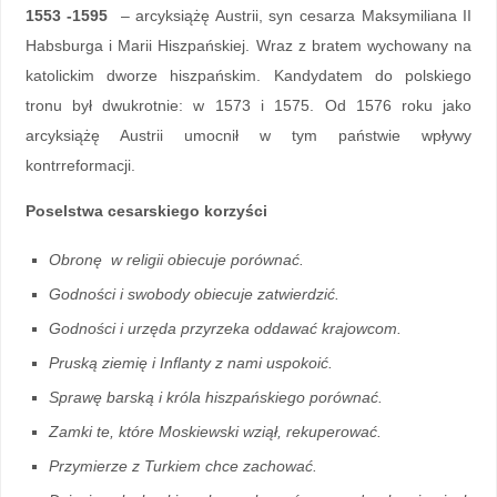
1553 -1595
– arcyksiążę Austrii, syn cesarza Maksymiliana II
Habsburga i Marii Hiszpańskiej. Wraz z bratem wychowany na
katolickim dworze hiszpańskim. Kandydatem do polskiego
tronu był dwukrotnie: w 1573 i 1575. Od 1576 roku jako
arcyksiążę Austrii umocnił w tym państwie wpływy
kontrreformacji.
Poselstwa cesarskiego korzyści
Obronę w religii obiecuje porównać.
Godności i swobody obiecuje zatwierdzić.
Godności i urzęda przyrzeka oddawać krajowcom.
Pruską ziemię i Inflanty z nami uspokoić.
Sprawę barską i króla hiszpańskiego porównać.
Zamki te, które Moskiewski wziął, rekuperować.
Przymierze z Turkiem chce zachować.