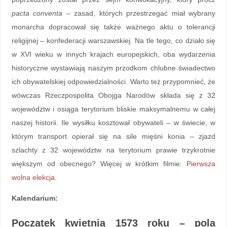
pacta conventa
– zasad, których przestrzegać miał wybrany
monarcha dopracował się także ważnego aktu o tolerancji
religijnej – konfederacji warszawskiej. Na tle tego, co działo się
w XVI wieku w innych krajach europejskich, oba wydarzenia
historyczne wystawiają naszym przodkom chlubne świadectwo
ich obywatelskiej odpowiedzialności. Warto też przypomnieć, że
wówczas Rzeczpospolita Obojga Narodów składa się z 32
województw i osiąga terytorium bliskie maksymalnemu w całej
naszej historii. Ile wysiłku kosztował obywateli – w świecie, w
którym transport opierał się na sile mięśni konia – zjazd
szlachty z 32 województw na terytorium prawie trzykrotnie
większym od obecnego? Więcej w krótkim filmie:
Pierwsza
wolna elekcja
.
Kalendarium:
Początek kwietnia 1573 roku – p
ola