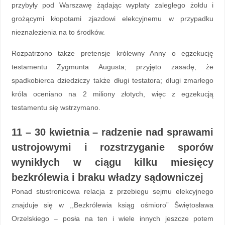
przybyły pod Warszawę żądając wypłaty zaległego żołdu i
grożącymi kłopotami zjazdowi elekcyjnemu w przypadku
nieznalezienia na to środków.
Rozpatrzono także pretensje królewny Anny o egzekucję
testamentu Zygmunta Augusta; przyjęto zasadę, że
spadkobierca dziedziczy także długi testatora; długi zmarłego
króla oceniano na 2 miliony złotych, więc z egzekucją
testamentu się wstrzymano.
11 – 30 kwietnia – radzenie nad sprawami
ustrojowymi i rozstrzyganie sporów
wynikłych w ciągu kilku miesięcy
bezkrólewia i braku władzy sądowniczej
Ponad stustronicowa relacja z przebiegu sejmu elekcyjnego
znajduje się w ,,Bezkrólewia ksiąg ośmioro” Świętosława
Orzelskiego – posła na ten i wiele innych jesz
cze potem