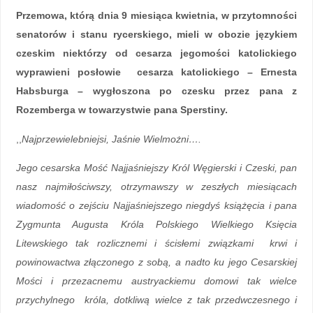
Przemowa, którą dnia 9 miesiąca kwietnia, w przytomności
senatorów i stanu rycerskiego, mieli w obozie językiem
czeskim niektórzy od cesarza jegomości katolickiego
wyprawieni posłowie cesarza katolickiego – Ernesta
Habsburga – wygłoszona po czesku przez pana z
Rozemberga w towarzystwie pana Sperstiny.
,,
Najprzewielebniejsi, Jaśnie Wielmożni….
Jego cesarska Mość Najjaśniejszy Król Węgierski i Czeski, pan
nasz najmiłościwszy, otrzymawszy w zeszłych miesiącach
wiadomość o zejściu Najjaśniejszego niegdyś książęcia i pana
Zygmunta Augusta Króla Polskiego Wielkiego Księcia
Litewskiego tak rozlicznemi i ścisłemi związkami krwi i
powinowactwa złączonego z sobą, a nadto ku jego Cesarskiej
Mości i przezacnemu austryackiemu domowi tak wielce
przychylnego króla, dotkliwą wielce z tak przedwczesnego i