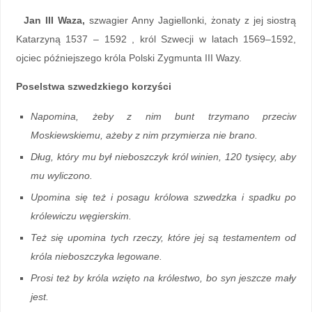
Jan III Waza,
szwagier Anny Jagiellonki, żonaty z jej siostrą
Katarzyną 1537 – 1592 , król Szwecji w latach 1569–1592,
ojciec późniejszego króla Polski Zygmunta III Wazy.
Poselstwa szwedzkiego korzyści
Napomina, żeby z nim bunt trzymano przeciw
Moskiewskiemu, ażeby z nim przymierza nie brano.
Dług, który mu był nieboszczyk król winien, 120 tysięcy, aby
mu wyliczono.
Upomina się też i posagu królowa szwedzka i spadku po
królewiczu węgierskim.
Też się upomina tych rzeczy, które jej są testamentem od
króla nieboszczyka legowane.
Prosi też by króla wzięto na królestwo, bo syn jeszcze mały
jest.