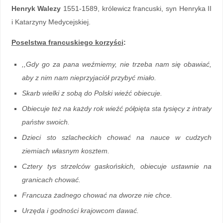
Henryk Walezy
1551-1589, królewicz francuski, syn Henryka II
i Katarzyny Medycejskiej.
Poselstwa francuskiego korzyści
:
,,Gdy go za pana weźmiemy, nie trzeba nam się obawiać,
aby z nim nam nieprzyjaciół przybyć miało.
Skarb wielki z sobą do Polski wieźć obiecuje.
Obiecuje też na każdy rok wieźć półpięta sta tysięcy z intraty
państw swoich.
Dzieci sto szlacheckich chować na nauce w cudzych
ziemiach własnym kosztem.
Cztery tys strzelców gaskońskich, obiecuje ustawnie na
granicach chować.
Francuza żadnego chować na dworze nie chce.
Urzęda i godności krajowcom dawać.