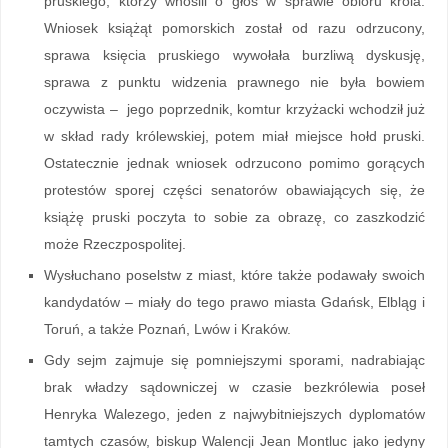
pruskiego, którzy wnosili o głos w sprawie obioru króla.
Wniosek książąt pomorskich został od razu odrzucony,
sprawa księcia pruskiego wywołała burzliwą dyskusję,
sprawa z punktu widzenia prawnego nie była bowiem
oczywista – jego poprzednik, komtur krzyżacki wchodził już
w skład rady królewskiej, potem miał miejsce hołd pruski.
Ostatecznie jednak wniosek odrzucono pomimo gorących
protestów sporej części senatorów obawiających się, że
książę pruski poczyta to sobie za obrazę, co zaszkodzić
może Rzeczpospolitej.
Wysłuchano poselstw z miast, które także podawały swoich
kandydatów – miały do tego prawo miasta Gdańsk, Elbląg i
Toruń, a także Poznań, Lwów i Kraków.
Gdy sejm zajmuje się pomniejszymi sporami, nadrabiając
brak władzy sądowniczej w czasie bezkrólewia poseł
Henryka Walezego, jeden z najwybitniejszych dyplomatów
tamtych czasów, biskup Walencji Jean Montluc jako jedyny