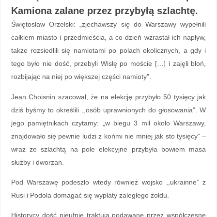
Kamiona zalane przez przybyłą szlachtę.
Świętosław Orzelski: „zjechawszy się do Warszawy wypełnili
całkiem miasto i przedmieścia, a co dzień wzrastał ich napływ,
także rozsiedlili się namiotami po polach okolicznych, a gdy i
tego było nie dość, przebyli Wisłę po moście […] i zajęli błoń,
rozbijając na niej po większej części namioty”.
Jean Choisnin szacował, że na elekcję przybyło 50 tysięcy jak
dziś byśmy to określili ,,osób uprawnionych do głosowania”. W
jego pamiętnikach czytamy: „w biegu 3 mil około Warszawy,
znajdowało się pewnie ludzi z końmi nie mniej jak sto tysięcy” –
wraz ze szlachtą na pole elekcyjne przybyła bowiem masa
służby i dworzan.
Pod Warszawę podeszło wtedy również wojsko ,,ukrainne” z
Rusi i Podola domagać się wypłaty zaległego żołdu.
Historycy dość nieufnie traktują podawane przez współczesne