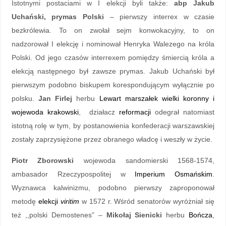
Istotnymi postaciami w I elekcji byli także:
abp Jakub
Uchański, prymas Polski
– pierwszy interrex w czasie
bezkrólewia. To on zwołał sejm konwokacyjny, to on
nadzorował I elekcję i nominował Henryka Walezego na króla
Polski. Od jego czasów interrexem pomiędzy śmiercią króla a
elekcją następnego był zawsze prymas. Jakub Uchański był
pierwszym podobno biskupem korespondującym wyłącznie po
polsku.
Jan Firlej
herbu
Lewart
marszałek wielki koronny i
wojewoda krakowski
, działacz
reformacji
odegrał natomiast
istotną rolę w tym, by postanowienia konfederacji warszawskiej
zostały zaprzysiężone przez obranego władcę i weszły w życie.
Piotr Zborowski
wojewoda sandomierski 1568-1574,
ambasador Rzeczypospolitej w
Imperium Osmańskim
.
Wyznawca kalwinizmu, podobno pierwszy zaproponował
metodę
elekcji
viritim
w 1572 r. Wśród senatorów wyróżniał się
też ,,polski Demostenes” –
Mikołaj Sienicki
herbu
Bończa
,