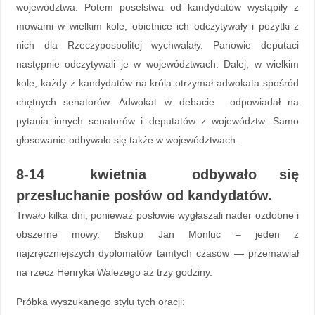
województwa. Potem poselstwa od kandydatów wystąpiły z
mowami w wielkim kole, obietnice ich odczytywały i pożytki z
nich dla Rzeczypospolitej wychwalały. Panowie deputaci
następnie odczytywali je w województwach. Dalej, w wielkim
kole, każdy z kandydatów na króla otrzymał adwokata spośród
chętnych senatorów. Adwokat w debacie odpowiadał na
pytania innych senatorów i deputatów z województw. Samo
głosowanie odbywało się także w województwach.
8-14 kwietnia odbywało się
przesłuchanie posłów od kandydatów.
Trwało kilka dni, ponieważ posłowie wygłaszali nader ozdobne i
obszerne mowy. Biskup Jan Monluc – jeden z
najzręczniejszych dyplomatów tamtych czasów — przemawiał
na rzecz Henryka Walezego aż trzy godziny.
Próbka wyszukanego stylu tych oracji: