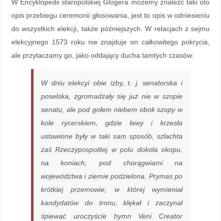
W Encyklopedii staropolskiej Glogera możemy znaleźć taki oto
opis przebiegu ceremonii głosowania, jest to opis w odniesieniu
do wszystkich elekcji, także późniejszych. W relacjach z sejmu
elekcyjnego 1573 roku nie znajduje on całkowitego pokrycia,
ale przytaczamy go, jako oddający ducha tamtych czasów:
W dniu elekcyi obie izby, t. j. senatorska i
poselska, zgromadzały się już nie w szopie
senatu, ale pod gołem niebem obok szopy w
kole rycerskiem, gdzie ławy i krzesła
ustawione były w taki sam sposób, szlachta
zaś Rzeczypospolitej w polu dokoła okopu,
na koniach, pod chorągwiami na
województwa i ziemie podzielona. Prymas po
krótkiej przemowie, w której wymieniał
kandydatów do tronu, klękał i zaczynał
śpiewać uroczyście hymn
Veni Creator