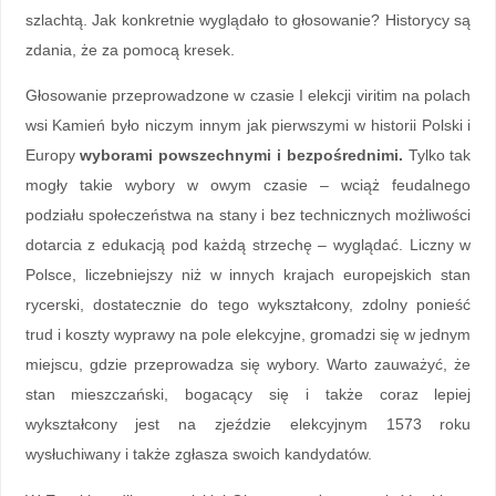
szlachtą. Jak konkretnie wyglądało to głosowanie? Historycy są
zdania, że za pomocą kresek.
Głosowanie przeprowadzone w czasie I elekcji viritim na polach
wsi Kamień było niczym innym jak pierwszymi w historii Polski i
Europy
wyborami powszechnymi i bezpośrednimi.
Tylko tak
mogły takie wybory w owym czasie – wciąż feudalnego
podziału społeczeństwa na stany i bez technicznych możliwości
dotarcia z edukacją pod każdą strzechę – wyglądać. Liczny w
Polsce, liczebniejszy niż w innych krajach europejskich stan
rycerski, dostatecznie do tego wykształcony, zdolny ponieść
trud i koszty wyprawy na pole elekcyjne, gromadzi się w jednym
miejscu, gdzie przeprowadza się wybory. Warto zauważyć, że
stan mieszczański, bogacący się i także coraz lepiej
wykształcony jest na zjeździe elekcyjnym 1573 roku
wysłuchiwany i także zgłasza swoich kandydatów.