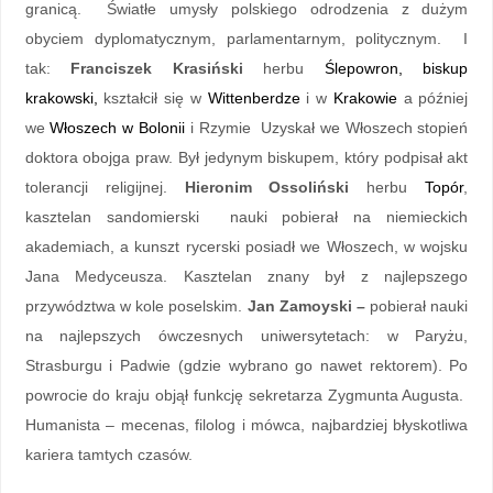
granicą. Światłe umysły polskiego odrodzenia z dużym
obyciem dyplomatycznym, parlamentarnym, politycznym. I
tak:
Franciszek Krasiński
herbu
Ślepowron, biskup
krakowski,
kształcił się w
Wittenberdze
i w
Krakowie
a później
we
Włoszech w Bolonii
i Rzymie Uzyskał we Włoszech stopień
doktora obojga praw. Był jedynym biskupem, który podpisał akt
tolerancji religijnej.
Hieronim Ossoliński
herbu
Topór
,
kasztelan sandomierski nauki pobierał na niemieckich
akademiach, a kunszt rycerski posiadł we Włoszech, w wojsku
Jana Medyceusza. Kasztelan znany był z najlepszego
przywództwa w kole poselskim.
Jan Zamoyski –
pobierał nauki
na najlepszych ówczesnych uniwersytetach: w Paryżu,
Strasburgu i Padwie (gdzie wybrano go nawet rektorem). Po
powrocie do kraju objął funkcję sekretarza Zygmunta Augusta.
Humanista – mecenas, filolog i mówca, najbardziej błyskotliwa
kariera tamtych czasów.