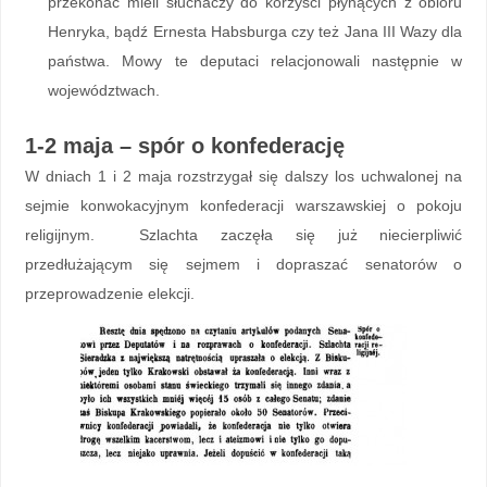
przekonać mieli słuchaczy do korzyści płynących z obioru
Henryka, bądź Ernesta Habsburga czy też Jana III Wazy dla
państwa. Mowy te deputaci relacjonowali następnie w
województwach.
1-2 maja – spór o konfederację
W dniach 1 i 2 maja rozstrzygał się dalszy los uchwalonej na
sejmie konwokacyjnym konfederacji warszawskiej o pokoju
religijnym. Szlachta zaczęła się już niecierpliwić
przedłużającym się sejmem i dopraszać senatorów o
przeprowadzenie elekcji.