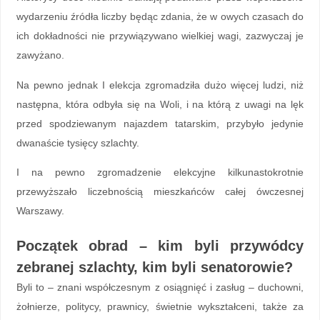
wydarzeniu źródła liczby będąc zdania, że w owych czasach do
ich dokładności nie przywiązywano wielkiej wagi, zazwyczaj je
zawyżano.
Na pewno jednak I elekcja zgromadziła dużo więcej ludzi, niż
następna, która odbyła się na Woli, i na którą z uwagi na lęk
przed spodziewanym najazdem tatarskim, przybyło jedynie
dwanaście tysięcy szlachty.
I na pewno zgromadzenie elekcyjne kilkunastokrotnie
przewyższało liczebnością mieszkańców całej ówczesnej
Warszawy.
Początek obrad – kim byli przywódcy
zebranej szlachty, kim byli senatorowie?
Byli to – znani współczesnym z osiągnięć i zasług – duchowni,
żołnierze, politycy, prawnicy, świetnie wykształceni, także za