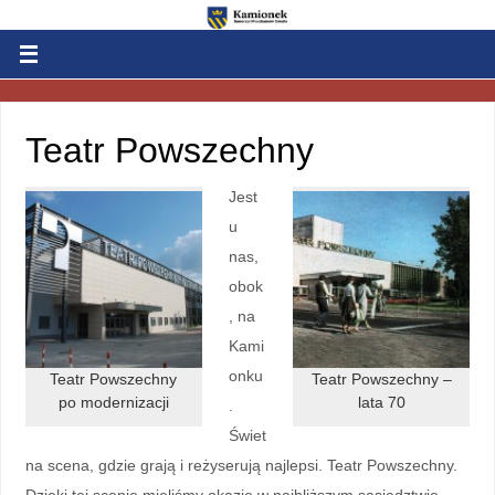
Teatr Powszechny
Jest
u
nas,
obok
, na
Kami
onku
Teatr Powszechny
Teatr Powszechny –
po modernizacji
lata 70
.
Świet
na scena, gdzie grają i reżyserują najlepsi. Teatr Powszechny.
Dzięki tej scenie mieliśmy okazję w najbliższym sąsiedztwie