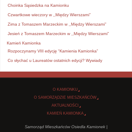
Choinka Sąsiedzka na Kamionku
Czwartkowe wieczory w ,,Między Wierszami”
Zima z Tomaszem Marzeckim w ,,Między Wierszami”
Jesień z Tomaszem Marzeckim w ,,Między Wierszami”
Kamień Kamionka
Rozpoczynamy VIII edycję “Kamienia Kamionka”
Co słychać u Laureatów ostatnich edycji? Wywiady
O KAMIONKU
O SAMORZĄDZIE MIESZKAŃCÓW
AKTUALNOŚCI
KAMIEŃ KAMIONKA
Samorząd Mieszkańców Osiedla Kamionek |