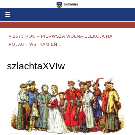
«
1573 ROK – PIERWSZA WOLNA ELEKCJA NA
POLACH WSI KAMIEŃ…
szlachtaXVIw