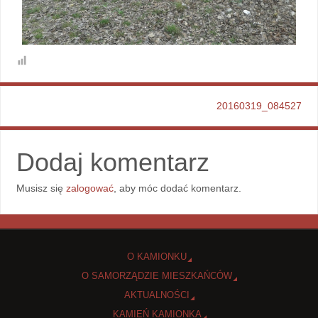
20160319_084527
Dodaj komentarz
Musisz się
zalogować
, aby móc dodać komentarz.
O KAMIONKU
O SAMORZĄDZIE MIESZKAŃCÓW
AKTUALNOŚCI
KAMIEŃ KAMIONKA