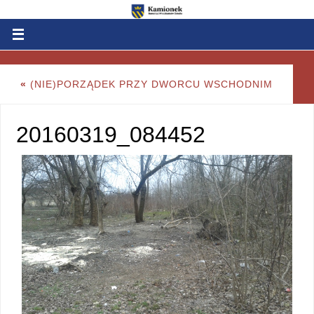
«
(NIE)PORZĄDEK PRZY DWORCU WSCHODNIM
20160319_084452