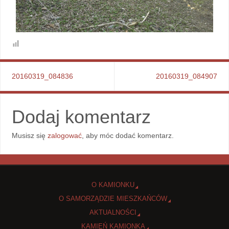
20160319_084836
20160319_084907
Dodaj komentarz
Musisz się
zalogować
, aby móc dodać komentarz.
O KAMIONKU
O SAMORZĄDZIE MIESZKAŃCÓW
AKTUALNOŚCI
KAMIEŃ KAMIONKA