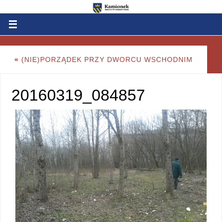
«
(NIE)PORZĄDEK PRZY DWORCU WSCHODNIM
20160319_084857