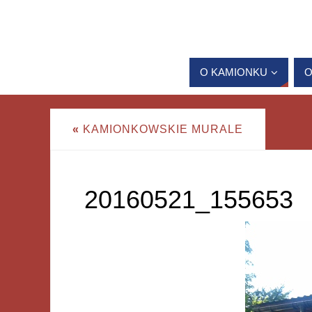
O KAMIONKU
O
«
KAMIONKOWSKIE MURALE
20160521_155653