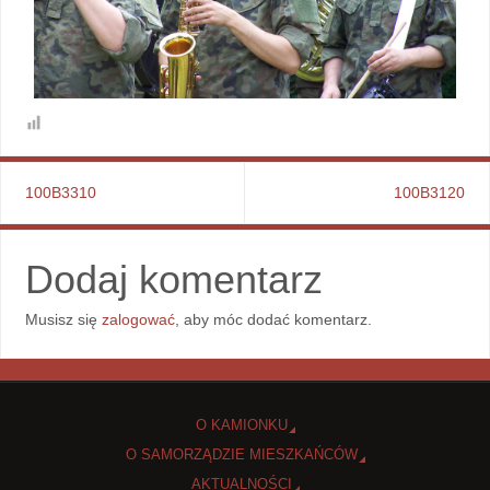
100B3310
100B3120
Dodaj komentarz
Musisz się
zalogować
, aby móc dodać komentarz.
O KAMIONKU
O SAMORZĄDZIE MIESZKAŃCÓW
AKTUALNOŚCI