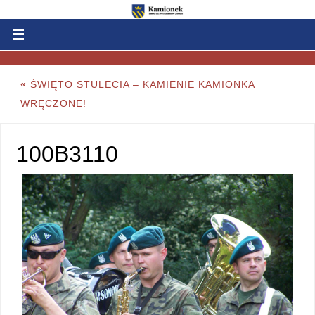
«
ŚWIĘTO STULECIA – KAMIENIE KAMIONKA
WRĘCZONE!
100B3110