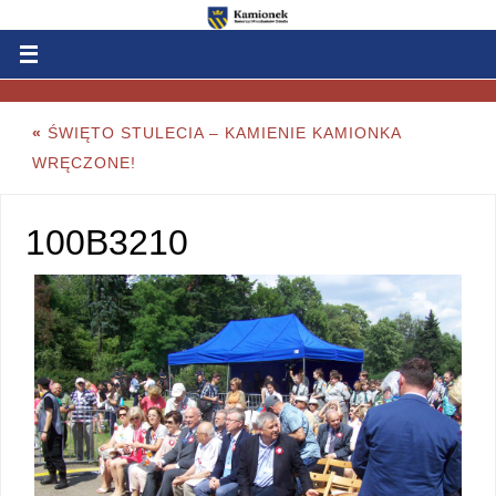
«
ŚWIĘTO STULECIA – KAMIENIE KAMIONKA
WRĘCZONE!
100B3210