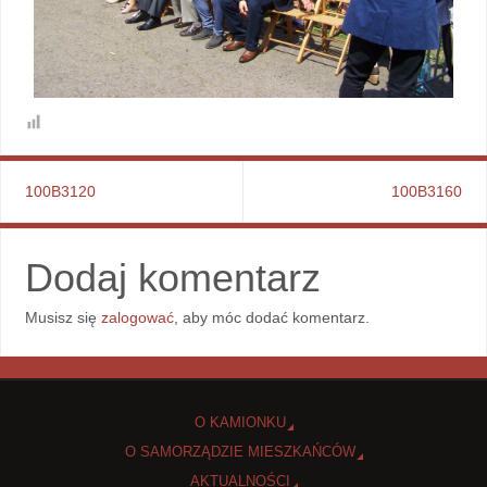
100B3120
100B3160
Dodaj komentarz
Musisz się
zalogować
, aby móc dodać komentarz.
O KAMIONKU
O SAMORZĄDZIE MIESZKAŃCÓW
AKTUALNOŚCI