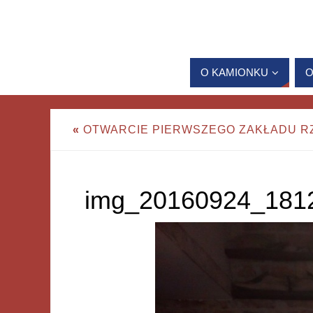
O KAMIONKU
O
«
OTWARCIE PIERWSZEGO ZAKŁADU R
img_20160924_181