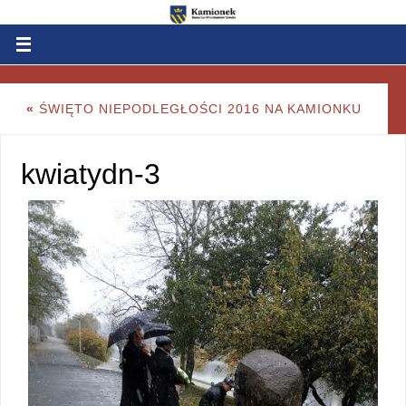
«
ŚWIĘTO NIEPODLEGŁOŚCI 2016 NA KAMIONKU
kwiatydn-3