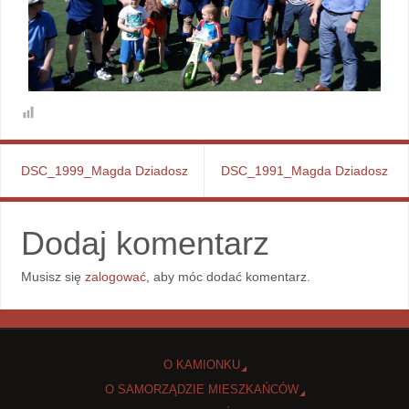
DSC_1999_Magda Dziadosz
DSC_1991_Magda Dziadosz
Dodaj komentarz
Musisz się
zalogować
, aby móc dodać komentarz.
O KAMIONKU
O SAMORZĄDZIE MIESZKAŃCÓW