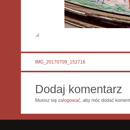
IMG_20170709_152716
Dodaj komentarz
Musisz się
zalogować
, aby móc dodać koment