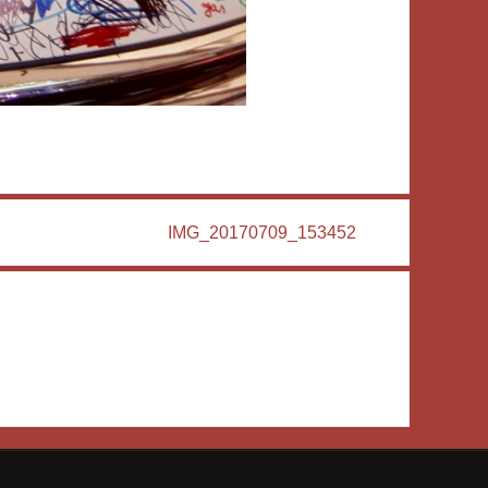
IMG_20170709_153452