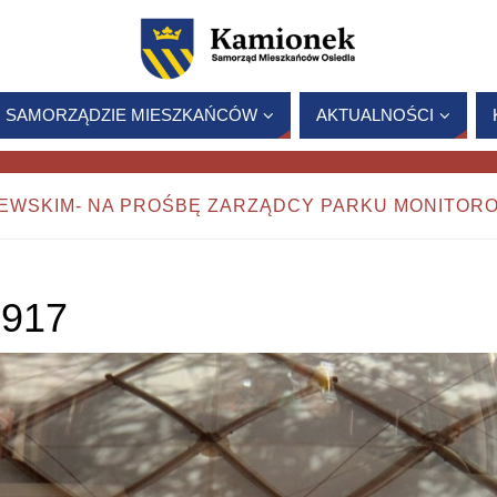
 SAMORZĄDZIE MIESZKAŃCÓW
AKTUALNOŚCI
ZEWSKIM- NA PROŚBĘ ZARZĄDCY PARKU MONITOR
917