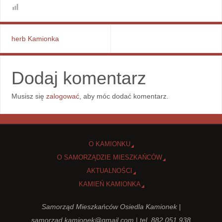
herb Kamionka
Dodaj komentarz
Musisz się
zalogować
, aby móc dodać komentarz.
O KAMIONKU
O SAMORZĄDZIE MIESZKAŃCÓW
AKTUALNOŚCI
KAMIEŃ KAMIONKA
Samorząd Mieszkańców Osiedla Kamionek |
samorzad.kamionek@gmail.com
| tel. 882 051 938