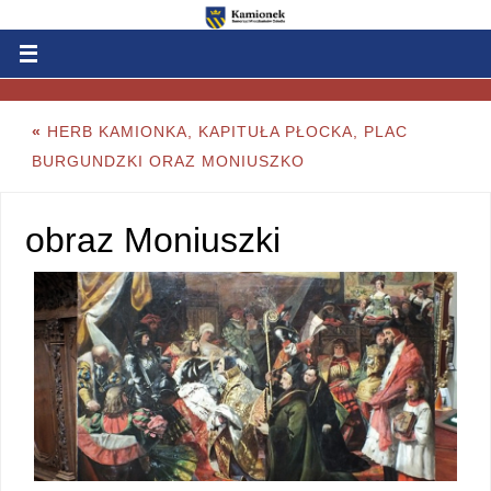
«
HERB KAMIONKA, KAPITUŁA PŁOCKA, PLAC
BURGUNDZKI ORAZ MONIUSZKO
obraz Moniuszki