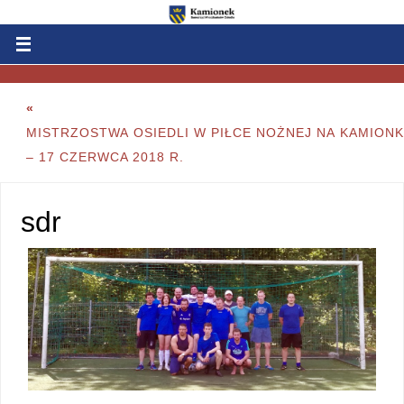
«
MISTRZOSTWA OSIEDLI W PIŁCE NOŻNEJ NA KAMION
– 17 CZERWCA 2018 R.
sdr