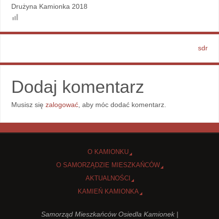
Drużyna Kamionka 2018
sdr
Dodaj komentarz
Musisz się
zalogować
, aby móc dodać komentarz.
O KAMIONKU
O SAMORZĄDZIE MIESZKAŃCÓW
AKTUALNOŚCI
KAMIEŃ KAMIONKA
Samorząd Mieszkańców Osiedla Kamionek |