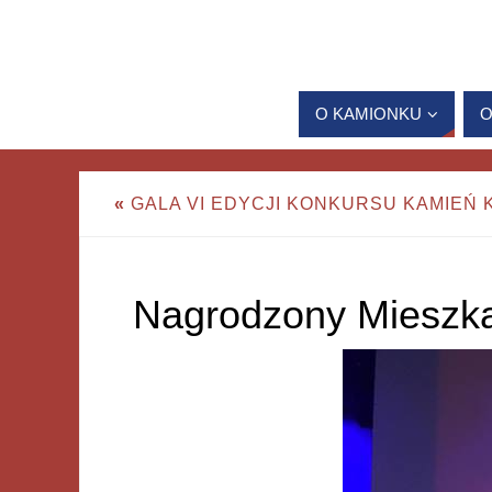
O KAMIONKU
O
«
GALA VI EDYCJI KONKURSU KAMIEŃ 
Nagrodzony Mieszk