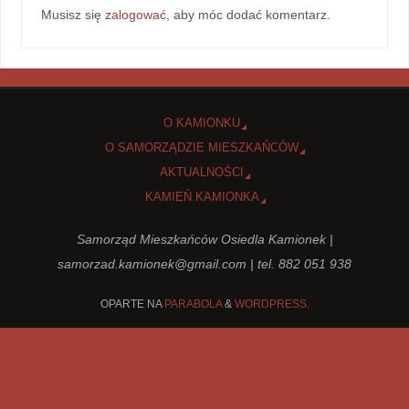
Musisz się
zalogować
, aby móc dodać komentarz.
O KAMIONKU
O SAMORZĄDZIE MIESZKAŃCÓW
AKTUALNOŚCI
KAMIEŃ KAMIONKA
Samorząd Mieszkańców Osiedla Kamionek |
samorzad.kamionek@gmail.com
| tel. 882 051 938
OPARTE NA
PARABOLA
&
WORDPRESS.