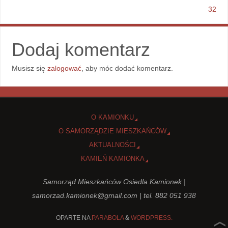
32
Dodaj komentarz
Musisz się
zalogować
, aby móc dodać komentarz.
O KAMIONKU
O SAMORZĄDZIE MIESZKAŃCÓW
AKTUALNOŚCI
KAMIEŃ KAMIONKA
Samorząd Mieszkańców Osiedla Kamionek |
samorzad.kamionek@gmail.com
| tel. 882 051 938
OPARTE NA
PARABOLA
&
WORDPRESS.