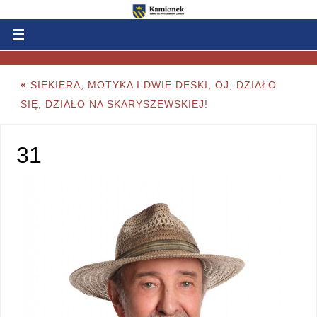
«
SIEKIERA, MOTYKA I DWIE DESKI, OJ, DZIAŁO
SIĘ, DZIAŁO NA SKARYSZEWSKIEJ!
31