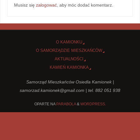
Musisz się
zalogować
, aby móc dodać komentarz.
O KAMIONKU
O SAMORZĄDZIE MIESZKAŃCÓW
AKTUALNOŚCI
KAMIEŃ KAMIONKA
Samorząd Mieszkańców Osiedla Kamionek |
samorzad.kamionek@gmail.com
| tel. 882 051 938
OPARTE NA
PARABOLA
&
WORDPRESS.