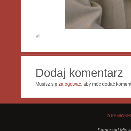
Dodaj komentarz
Musisz się
zalogować
, aby móc dodać koment
O KAMIONK
Samorząd Miesz