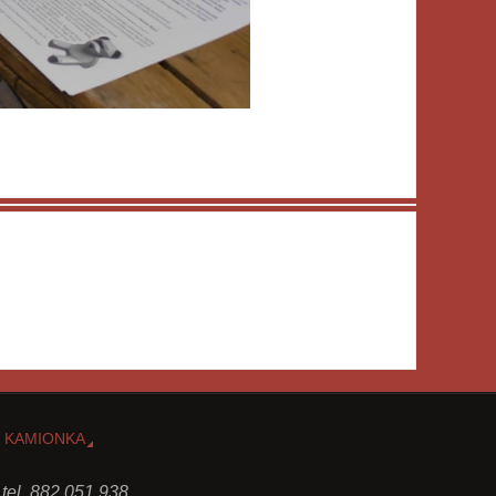
 KAMIONKA
 tel. 882 051 938