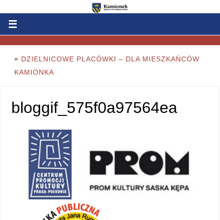
«
DZIELNICOWE PLACÓWKI – DLA MIESZKAŃCÓW
KAMIONKA
bloggif_575f0a97564ea