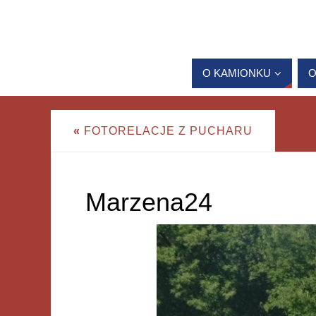
O KAMIONKU
O
«
FOTORELACJE Z PUCHARU
Marzena24