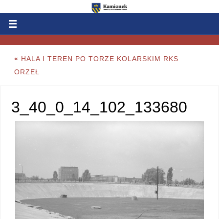
«
HALA I TEREN PO TORZE KOLARSKIM RKS
ORZEŁ
3_40_0_14_102_133680