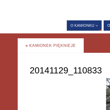
O KAMIONKU
O
«
KAMIONEK PIĘKNIEJE
20141129_110833