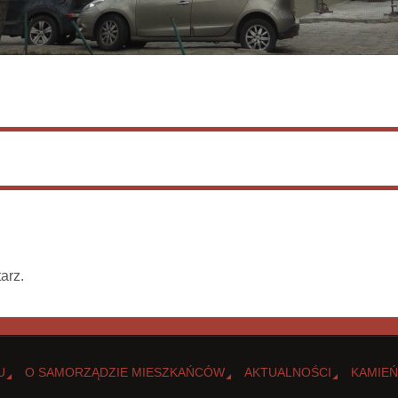
arz.
U
O SAMORZĄDZIE MIESZKAŃCÓW
AKTUALNOŚCI
KAMIEŃ