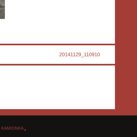
20141129_110910
 KAMIONKA