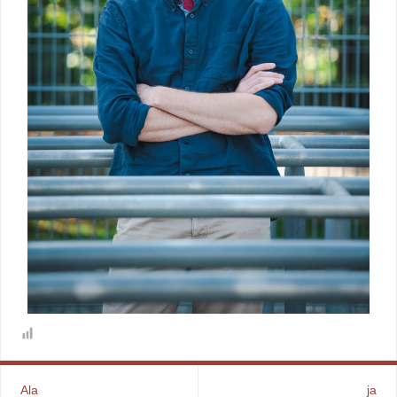
Ala
ja