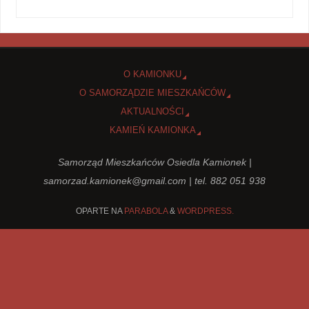
O KAMIONKU
O SAMORZĄDZIE MIESZKAŃCÓW
AKTUALNOŚCI
KAMIEŃ KAMIONKA
Samorząd Mieszkańców Osiedla Kamionek |
samorzad.kamionek@gmail.com
| tel. 882 051 938
OPARTE NA
PARABOLA
&
WORDPRESS.