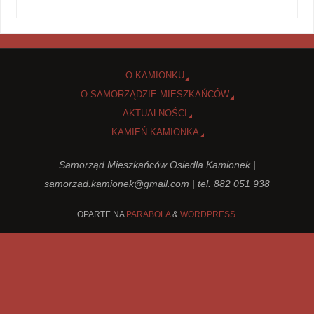
O KAMIONKU
O SAMORZĄDZIE MIESZKAŃCÓW
AKTUALNOŚCI
KAMIEŃ KAMIONKA
Samorząd Mieszkańców Osiedla Kamionek |
samorzad.kamionek@gmail.com
| tel. 882 051 938
OPARTE NA
PARABOLA
&
WORDPRESS.