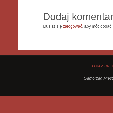
Dodaj komenta
Musisz się
zalogować
, aby móc dodać 
O KAMIONK
Samorząd Miesz