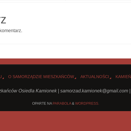
rz
komentarz.
U
O SAMORZĄDZIE MIESZKAŃCÓW
AKTUALNOŚCI
KAMIEŃ
kańców Osiedla Kamionek |
samorzad.kamionek@gmail.com
|
OPARTE NA
PARABOLA
&
WORDPRESS.