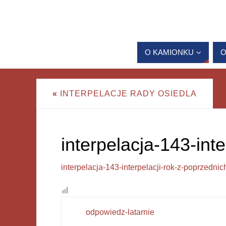
O KAMIONKU
O
«
INTERPELACJE RADY OSIEDLA
interpelacja-143-int
interpelacja-143-interpelacji-rok-z-poprzednic
odpowiedz-latarnie