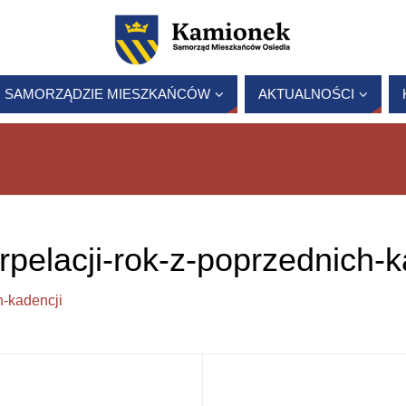
 SAMORZĄDZIE MIESZKAŃCÓW
AKTUALNOŚCI
erpelacji-rok-z-poprzednich-k
h-kadencji