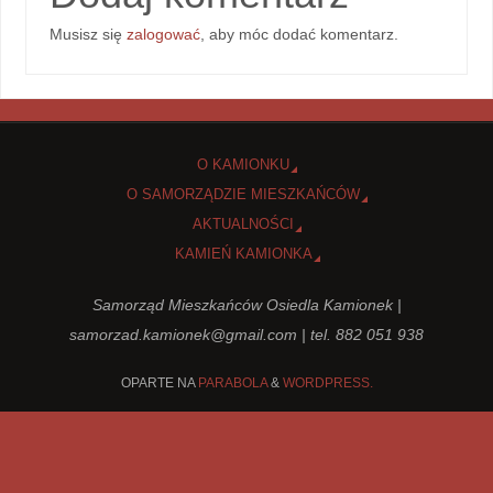
Musisz się
zalogować
, aby móc dodać komentarz.
O KAMIONKU
O SAMORZĄDZIE MIESZKAŃCÓW
AKTUALNOŚCI
KAMIEŃ KAMIONKA
Samorząd Mieszkańców Osiedla Kamionek |
samorzad.kamionek@gmail.com
| tel. 882 051 938
OPARTE NA
PARABOLA
&
WORDPRESS.