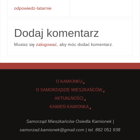
odpowiedz-latarnie
Dodaj komentarz
Musisz się
zalogować
, aby móc dodać komentarz.
O KAMIONKU
O SAMORZĄDZIE MIESZKAŃCÓW
AKTUALNOŚCI
KAMIEŃ KAMIONKA
Samorząd Mieszkańców Osiedla Kamionek |
samorzad.kamionek@gmail.com
| tel. 882 051 938