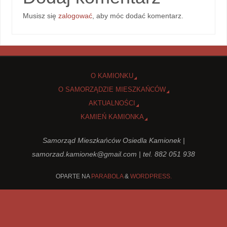
Musisz się
zalogować
, aby móc dodać komentarz.
O KAMIONKU
O SAMORZĄDZIE MIESZKAŃCÓW
AKTUALNOŚCI
KAMIEŃ KAMIONKA
Samorząd Mieszkańców Osiedla Kamionek |
samorzad.kamionek@gmail.com
| tel. 882 051 938
OPARTE NA
PARABOLA
&
WORDPRESS.