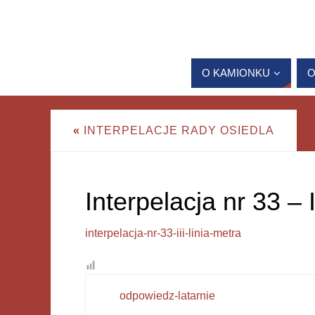
O KAMIONKU
O
«
INTERPELACJE RADY OSIEDLA
Interpelacja nr 33 – I
interpelacja-nr-33-iii-linia-metra
odpowiedz-latarnie