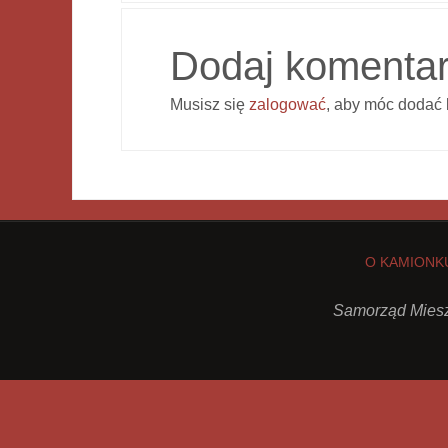
Dodaj komenta
Musisz się
zalogować
, aby móc dodać 
O KAMIONK
Samorząd Miesz