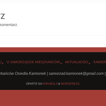
rz
komentarz.
U
O SAMORZĄDZIE MIESZKAŃCÓW
AKTUALNOŚCI
KAMIEŃ
kańców Osiedla Kamionek |
samorzad.kamionek@gmail.com
|
OPARTE NA
PARABOLA
&
WORDPRESS.