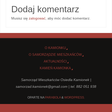
Dodaj komentarz
Musisz się
zalogować
, aby móc dodać komentarz.
O KAMIONKU
O SAMORZĄDZIE MIESZKAŃCÓW
AKTUALNOŚCI
KAMIEŃ KAMIONKA
Samorząd Mieszkańców Osiedla Kamionek |
samorzad.kamionek@gmail.com
| tel. 882 051 938
OPARTE NA
PARABOLA
&
WORDPRESS.