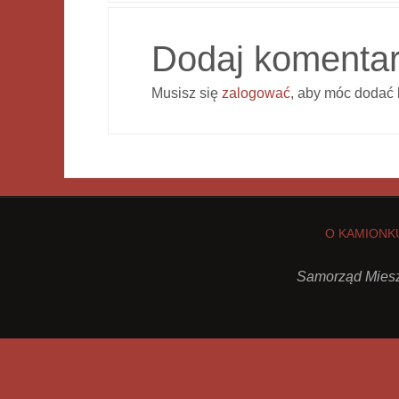
Dodaj komenta
Musisz się
zalogować
, aby móc dodać 
O KAMIONK
Samorząd Miesz