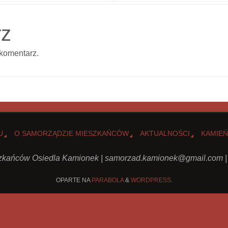
rz
komentarz.
U
O SAMORZĄDZIE MIESZKAŃCÓW
AKTUALNOŚCI
KAMIEŃ
kańców Osiedla Kamionek |
samorzad.kamionek@gmail.com
|
OPARTE NA
PARABOLA
&
WORDPRESS.