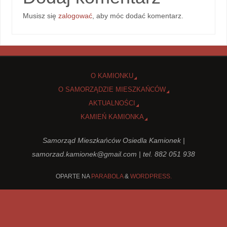
Musisz się
zalogować
, aby móc dodać komentarz.
O KAMIONKU
O SAMORZĄDZIE MIESZKAŃCÓW
AKTUALNOŚCI
KAMIEŃ KAMIONKA
Samorząd Mieszkańców Osiedla Kamionek |
samorzad.kamionek@gmail.com
| tel. 882 051 938
OPARTE NA
PARABOLA
&
WORDPRESS.