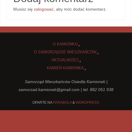
Musisz się
zalogować
, aby móc dodać komentarz.
O KAMIONKU
O SAMORZĄDZIE MIESZKAŃCÓW
AKTUALNOŚCI
KAMIEŃ KAMIONKA
Samorząd Mieszkańców Osiedla Kamionek |
samorzad.kamionek@gmail.com
| tel. 882 051 938
OPARTE NA
PARABOLA
&
WORDPRESS.