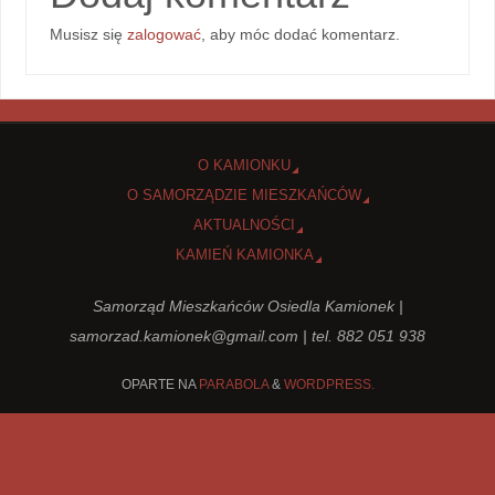
Musisz się
zalogować
, aby móc dodać komentarz.
O KAMIONKU
O SAMORZĄDZIE MIESZKAŃCÓW
AKTUALNOŚCI
KAMIEŃ KAMIONKA
Samorząd Mieszkańców Osiedla Kamionek |
samorzad.kamionek@gmail.com
| tel. 882 051 938
OPARTE NA
PARABOLA
&
WORDPRESS.