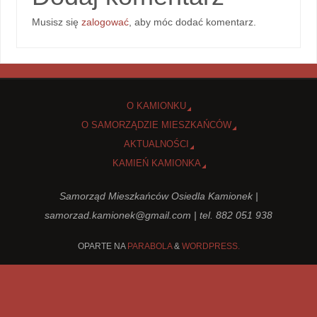
Musisz się
zalogować
, aby móc dodać komentarz.
O KAMIONKU
O SAMORZĄDZIE MIESZKAŃCÓW
AKTUALNOŚCI
KAMIEŃ KAMIONKA
Samorząd Mieszkańców Osiedla Kamionek |
samorzad.kamionek@gmail.com
| tel. 882 051 938
OPARTE NA
PARABOLA
&
WORDPRESS.