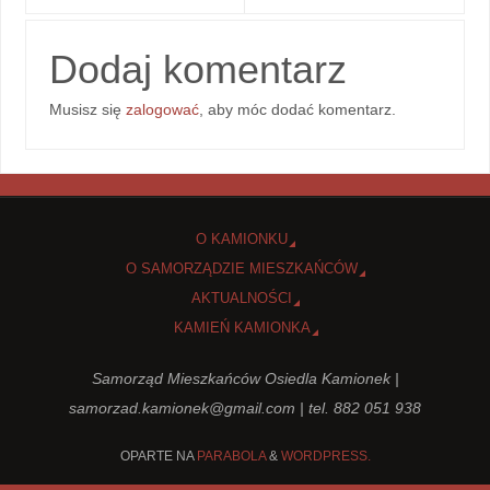
Dodaj komentarz
Musisz się
zalogować
, aby móc dodać komentarz.
O KAMIONKU
O SAMORZĄDZIE MIESZKAŃCÓW
AKTUALNOŚCI
KAMIEŃ KAMIONKA
Samorząd Mieszkańców Osiedla Kamionek |
samorzad.kamionek@gmail.com
| tel. 882 051 938
OPARTE NA
PARABOLA
&
WORDPRESS.