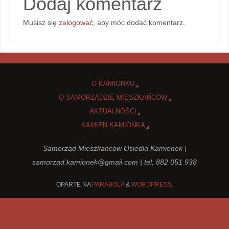
Dodaj komentarz
Musisz się
zalogować
, aby móc dodać komentarz.
O KAMIONKU
O SAMORZĄDZIE MIESZKAŃCÓW
AKTUALNOŚCI
KAMIEŃ KAMIONKA
Samorząd Mieszkańców Osiedla Kamionek |
samorzad.kamionek@gmail.com
| tel. 882 051 938
OPARTE NA
PARABOLA
&
WORDPRESS.