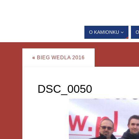
O KAMIONKU
O
«
BIEG WEDLA 2016
DSC_0050