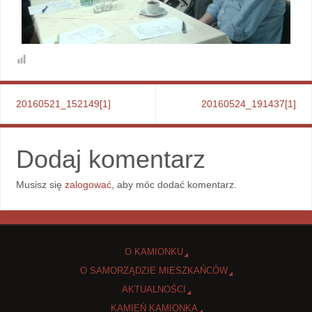
20160521_152149[1]
20160524_191437[1]
Dodaj komentarz
Musisz się
zalogować
, aby móc dodać komentarz.
O KAMIONKU
O SAMORZĄDZIE MIESZKAŃCÓW
AKTUALNOŚCI
KAMIEŃ KAMIONKA