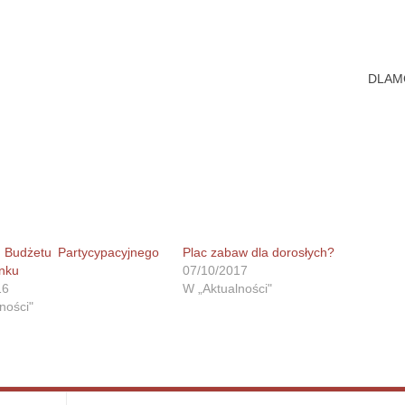
DLAM
a Budżetu Partycypacyjnego
Plac zabaw dla dorosłych?
nku
07/10/2017
16
W „Aktualności"
ności"