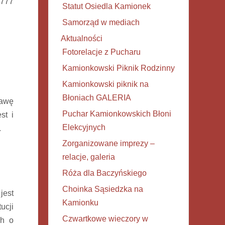
 777
Statut Osiedla Kamionek
Samorząd w mediach
Aktualności
Fotorelacje z Pucharu
Kamionkowski Piknik Rodzinny
Kamionkowski piknik na
Błoniach GALERIA
żawę
Puchar Kamionkowskich Błoni
st i
Elekcyjnych
.
Zorganizowane imprezy –
relacje, galeria
Róża dla Baczyńskiego
Choinka Sąsiedzka na
jest
Kamionku
ucji
Czwartkowe wieczory w
ch o