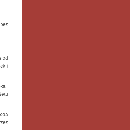
 bez
e od
ek i
ektu
żetu
goda
rzez