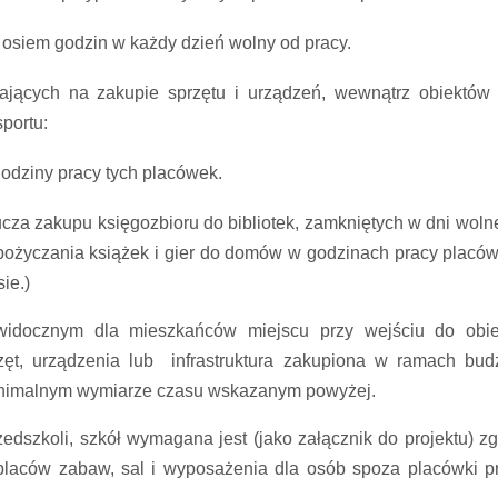
 osiem godzin w każdy dzień wolny od pracy.
legających na zakupie sprzętu i urządzeń, wewnątrz obiektów
sportu:
odziny pracy tych placówek.
lucza zakupu księgozbioru do bibliotek, zamkniętych w dni woln
pożyczania książek i gier do domów w godzinach pracy placów
ie.)
idocznym dla mieszkańców miejscu przy wejściu do obi
rzęt, urządzenia lub infrastruktura zakupiona w ramach bud
inimalnym wymiarze czasu wskazanym powyżej.
edszkoli, szkół wymagana jest (jako załącznik do projektu) z
 placów zabaw, sal i wyposażenia dla osób spoza placówki p