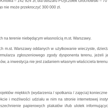
Kinowa – 142 924 zł; dla obszaru Przyczółek Grochowski – 70
go nie może przekroczyć 300 000 zł.
h na terenie niebędącym własnością m.st. Warszawy.
ach m.st. Warszawy oddanych w użytkowanie wieczyste, dzier
mularza zgłoszeniowego zgody dysponenta terenu, jeżeli je
ów, a inwestycja nie jest zadaniem własnym właściciela terenu
jektów miękkich (wydarzenia / spotkania / zajęcia) konieczne 
cie i możliwości udziału w nim na stronie internetowej instyt
zechnienie papierowych plakatów i/lub ulotek informujący