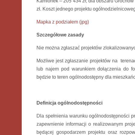
Kamionek – 205 434 zł; dla obszaru Grochów 
zł. Koszt jednego projektu ogólnodzielnicowe
Mapka z podziałem (jpg)
Szczegółowe zasady
Nie można zgłaszać projektów zlokalizowanyc
Możliwe jest zgłaszanie projektów na teren
lub najem pod warunkiem dołączenia do for
będzie to teren ogólnodostępny dla mieszkańc
Definicja ogólnodostępności
Dla spełnienia warunku ogólnodostępności pro
zapewnienie informacji o realizowanym projek
będącej gospodarzem projektu oraz rozpows