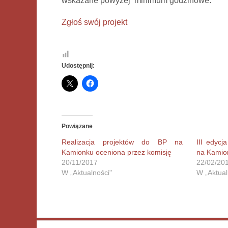
wskazane powyżej minimum godzinowe.
Zgłoś swój projekt
Udostępnij:
Powiązane
Realizacja projektów do BP na
III edycj
Kamionku oceniona przez komisję
na Kamio
20/11/2017
22/02/20
W „Aktualności"
W „Aktual