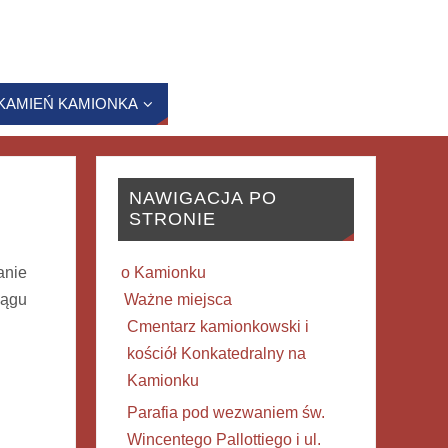
KAMIEŃ KAMIONKA
NAWIGACJA PO
STRONIE
anie
o Kamionku
iągu
Ważne miejsca
Cmentarz kamionkowski i
kościół Konkatedralny na
Kamionku
Parafia pod wezwaniem św.
Wincentego Pallottiego i ul.