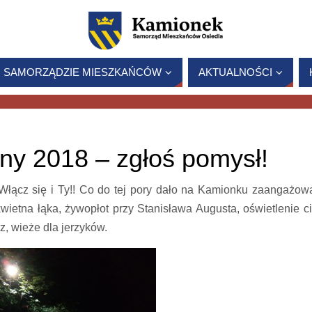
 SAMORZĄDZIE MIESZKAŃCÓW
AKTUALNOŚCI
ny 2018 – zgłoś pomysł!
 Włącz się i Ty!! Co do tej pory dało na Kamionku zaangażow
ietna łąka, żywopłot przy Stanisława Augusta, oświetlenie c
, wieże dla jerzyków.