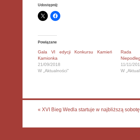
Udostępnij:
Powiązane
Gala VI edycji Konkursu Kamień
Rada 
Kamionka
Niepodleg
21/09/2018
11/11/20
W „Aktualności"
W „Aktual
«
XVI Bieg Wedla startuje w najbliższą sobotę