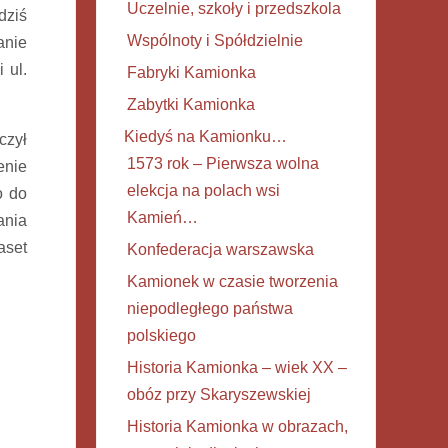
Uczelnie, szkoły i przedszkola
dziś
Wspólnoty i Spółdzielnie
anie
 ul.
Fabryki Kamionka
Zabytki Kamionka
Kiedyś na Kamionku…
czył
1573 rok – Pierwsza wolna
enie
elekcja na polach wsi
o do
Kamień…
nia
aset
Konfederacja warszawska
Kamionek w czasie tworzenia
niepodległego państwa
polskiego
Historia Kamionka – wiek XX –
obóz przy Skaryszewskiej
Historia Kamionka w obrazach,