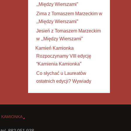
,,Między Wierszami”
Zima z Tomaszem Marzeckim w
,,Między Wierszami”
Jesień z Tomaszem Marzeckim
w ,,Między Wierszami”
Kamień Kamionka
Rozpoczynamy VIII edycję
“Kamienia Kamionka”
Co słychać u Laureatów
ostatnich edycji? Wywiady
 KAMIONKA
 tel. 882 051 938