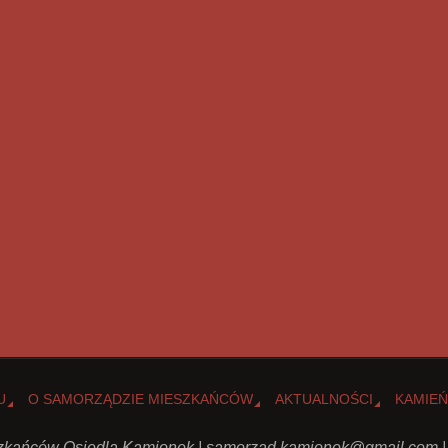
U
O SAMORZĄDZIE MIESZKAŃCÓW
AKTUALNOŚCI
KAMIEŃ
kańców Osiedla Kamionek |
samorzad.kamionek@gmail.com
|