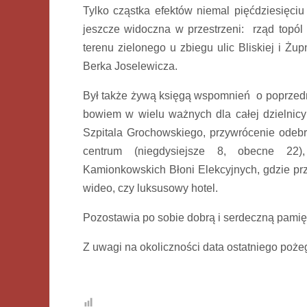
Tylko cząstka efektów niemal pięćdziesięciu 
jeszcze widoczna w przestrzeni: rząd topól 
terenu zielonego u zbiegu ulic Bliskiej i Żup
Berka Joselewicza.
Był także żywą księgą wspomnień o poprzedni
bowiem w wielu ważnych dla całej dzielnicy 
Szpitala Grochowskiego, przywrócenie odeb
centrum (niegdysiejsze 8, obecne 22)
Kamionkowskich Błoni Elekcyjnych, gdzie prz
wideo, czy luksusowy hotel.
Pozostawia po sobie dobrą i serdeczną pamięć
Z uwagi na okoliczności data ostatniego poże