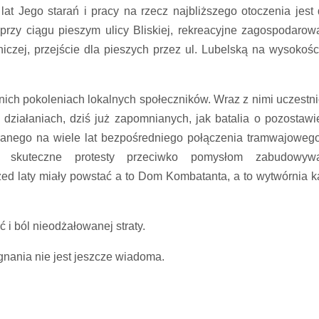
lat Jego starań i pracy na rzecz najbliższego otoczenia jest 
przy ciągu pieszym ulicy Bliskiej, rekreacyjne zagospodarow
niczej, przejście dla pieszych przez ul. Lubelską na wysokości
ch pokoleniach lokalnych społeczników. Wraz z nimi uczestni
działaniach, dziś już zapomnianych, jak batalia o pozostawi
ranego na wiele lat bezpośredniego połączenia tramwajoweg
, skuteczne protesty przeciwko pomysłom zabudowywa
ed laty miały powstać a to Dom Kombatanta, a to wytwórnia k
 i ból nieodżałowanej straty.
gnania nie jest jeszcze wiadoma.