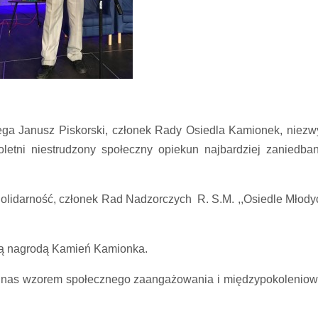
ga Janusz Piskorski, członek Rady Osiedla Kamionek, niezw
oletni niestrudzony społeczny opiekun najbardziej zaniedba
lidarność, członek Rad Nadzorczych R. S.M. ,,Osiedle Młodyc
ną nagrodą Kamień Kamionka.
 dla nas wzorem społecznego zaangażowania i międzypokolenio