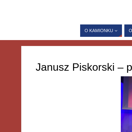
O KAMIONKU
O
Janusz Piskorski – 