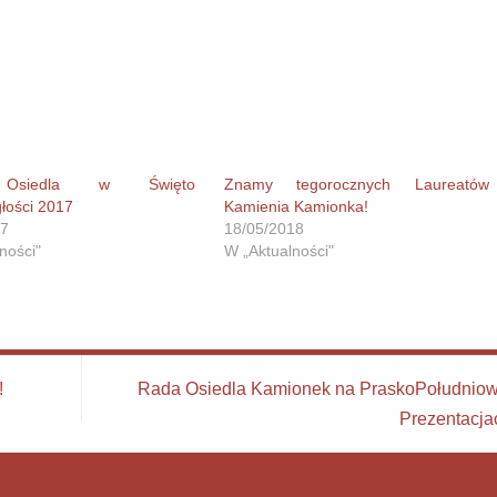
Osiedla w Święto
Znamy tegorocznych Laureatów
łości 2017
Kamienia Kamionka!
17
18/05/2018
ności"
W „Aktualności"
!
Rada Osiedla Kamionek na PraskoPołudnio
Prezentacj