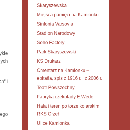
Skaryszewska
Miejsca pamięci na Kamionku
Sinfonia Varsovia
Stadion Narodowy
Soho Factory
Park Skaryszewski
ykle
nych
KS Drukarz
Cmentarz na Kamionku –
epitafia, spis z 1916 r. i z 2006 r.
h” i
Teatr Powszechny
Fabryka czekolady E.Wedel
Hala i teren po torze kolarskim
RKS Orzeł
wego
Ulice Kamionka