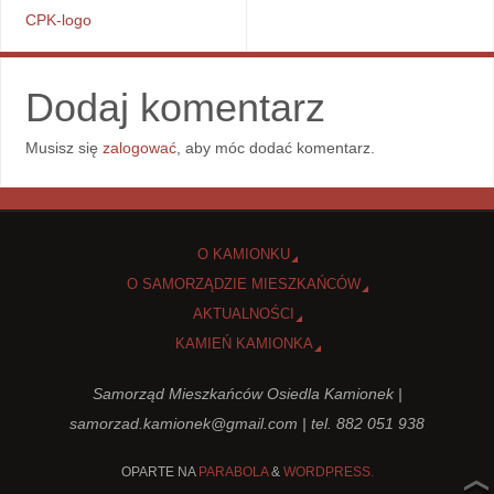
CPK-logo
Dodaj komentarz
Musisz się
zalogować
, aby móc dodać komentarz.
O KAMIONKU
O SAMORZĄDZIE MIESZKAŃCÓW
AKTUALNOŚCI
KAMIEŃ KAMIONKA
Samorząd Mieszkańców Osiedla Kamionek |
samorzad.kamionek@gmail.com
| tel. 882 051 938
OPARTE NA
PARABOLA
&
WORDPRESS.