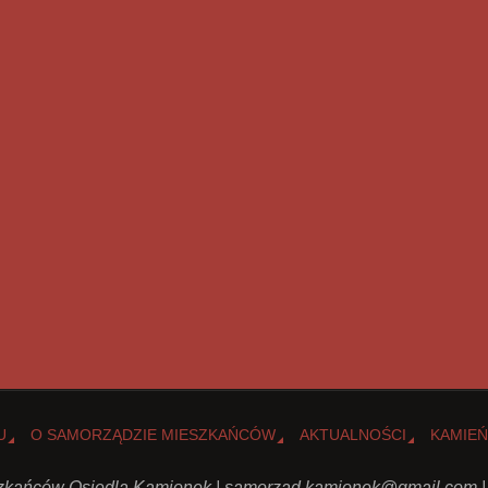
U
O SAMORZĄDZIE MIESZKAŃCÓW
AKTUALNOŚCI
KAMIEŃ
kańców Osiedla Kamionek |
samorzad.kamionek@gmail.com
|