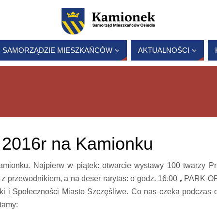
 SAMORZĄDZIE MIESZKAŃCÓW
AKTUALNOŚCI
 2016r na Kamionku
ionku. Najpierw w piątek: otwarcie wystawy 100 twarzy Pr
 z przewodnikiem, a na deser rarytas: o godz. 16.00 „ PARK-
uki i Społeczności Miasto Szczęśliwe. Co nas czeka podczas 
tamy: