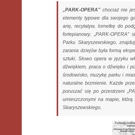
„PARK-OPERA”
chociaż nie je
elementy typowe dla swojego gatu
arię, recytatyw, lornetkę do po
fortepianowy. „PARK-OPERA” sk
Parku Skaryszewskiego, znajdu
zarania dziejów była formą ekspe
sztuki. Słowo opera w języku 
dźwiękiem, praca o dźwięku i po
środowisko, muzykę parku i miast
naturalne brzmienie. Każde prz
poruszać się po przestrzeni 
umieszczonymi na mapie, którą
Skaryszewskiego.