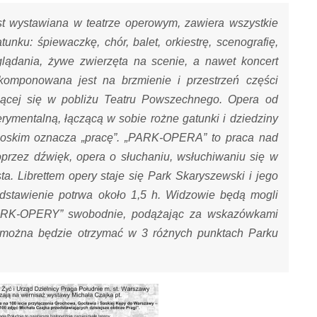
st wystawiana w teatrze operowym, zawiera wszystkie
nku: śpiewaczkę, chór, balet, orkiestrę, scenografię,
dglądania, żywe zwierzęta na scenie, a nawet koncert
omponowana jest na brzmienie i przestrzeń części
jącej się w pobliżu Teatru Powszechnego. Opera od
rymentalną, łączącą w sobie rożne gatunki i dziedziny
włoskim oznacza „pracę”. „PARK-OPERA” to praca nad
przez dźwięk, opera o słuchaniu, wsłuchiwaniu się w
a. Librettem opery staje się Park Skaryszewski i jego
edstawienie potrwa około 1,5 h. Widzowie będą mogli
„PARK-OPERY” swobodnie, podążając za wskazówkami
 można będzie otrzymać w 3 różnych punktach Parku