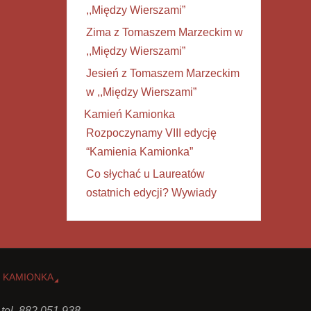
,,Między Wierszami”
Zima z Tomaszem Marzeckim w
,,Między Wierszami”
Jesień z Tomaszem Marzeckim
w ,,Między Wierszami”
Kamień Kamionka
Rozpoczynamy VIII edycję
“Kamienia Kamionka”
Co słychać u Laureatów
ostatnich edycji? Wywiady
 KAMIONKA
 tel. 882 051 938