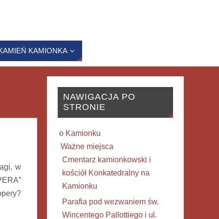
KAMIEŃ KAMIONKA
NAWIGACJA PO
STRONIE
o Kamionku
Ważne miejsca
Cmentarz kamionkowski i
agi, w
kościół Konkatedralny na
OPERA”
Kamionku
opery?
Parafia pod wezwaniem św.
Wincentego Pallottiego i ul.