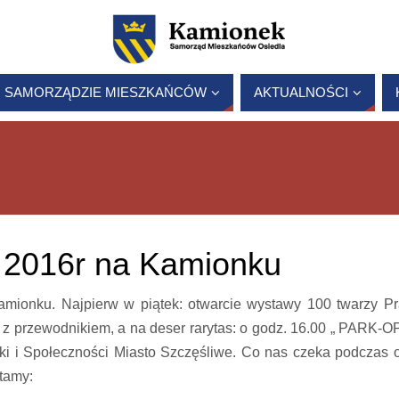
 SAMORZĄDZIE MIESZKAŃCÓW
AKTUALNOŚCI
 2016r na Kamionku
ionku. Najpierw w piątek: otwarcie wystawy 100 twarzy Pr
 z przewodnikiem, a na deser rarytas: o godz. 16.00 „ PARK-
uki i Społeczności Miasto Szczęśliwe. Co nas czeka podczas 
tamy: