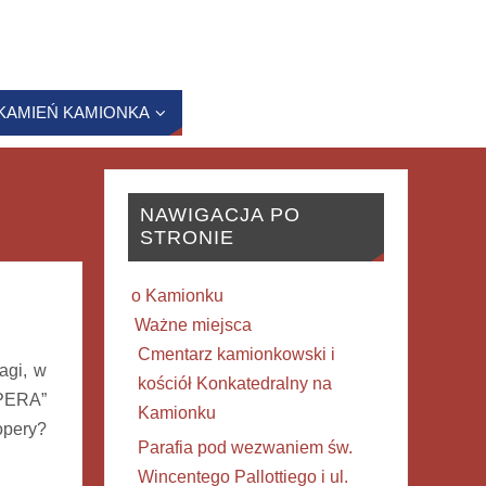
KAMIEŃ KAMIONKA
NAWIGACJA PO
STRONIE
o Kamionku
Ważne miejsca
Cmentarz kamionkowski i
agi, w
kościół Konkatedralny na
OPERA”
Kamionku
opery?
Parafia pod wezwaniem św.
Wincentego Pallottiego i ul.