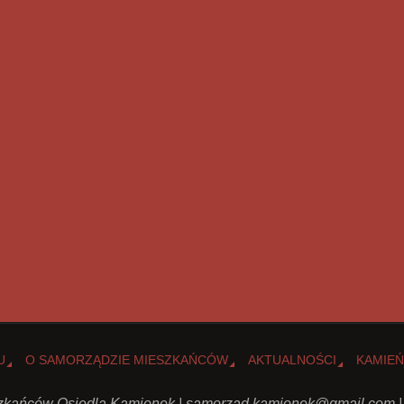
U
O SAMORZĄDZIE MIESZKAŃCÓW
AKTUALNOŚCI
KAMIEŃ
kańców Osiedla Kamionek |
samorzad.kamionek@gmail.com
|