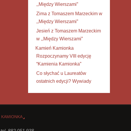
,,Między Wierszami”
Zima z Tomaszem Marzeckim w
,,Między Wierszami”
Jesień z Tomaszem Marzeckim
w ,,Między Wierszami”
Kamień Kamionka
Rozpoczynamy VIII edycję
“Kamienia Kamionka”
Co słychać u Laureatów
ostatnich edycji? Wywiady
 KAMIONKA
 tel. 882 051 938