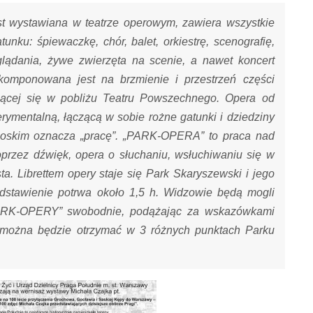
st wystawiana w teatrze operowym, zawiera wszystkie
nku: śpiewaczkę, chór, balet, orkiestrę, scenografię,
dglądania, żywe zwierzęta na scenie, a nawet koncert
omponowana jest na brzmienie i przestrzeń części
jącej się w pobliżu Teatru Powszechnego. Opera od
rymentalną, łączącą w sobie rożne gatunki i dziedziny
włoskim oznacza „pracę”. „PARK-OPERA” to praca nad
przez dźwięk, opera o słuchaniu, wsłuchiwaniu się w
a. Librettem opery staje się Park Skaryszewski i jego
edstawienie potrwa około 1,5 h. Widzowie będą mogli
„PARK-OPERY” swobodnie, podążając za wskazówkami
 można będzie otrzymać w 3 różnych punktach Parku