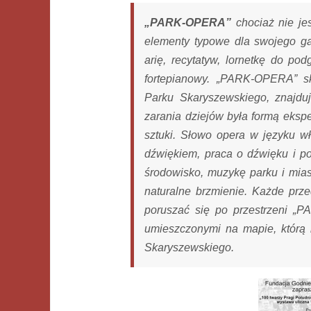
„PARK-OPERA”
chociaż nie je
elementy typowe dla swojego gatu
arię, recytatyw, lornetkę do po
fortepianowy. „PARK-OPERA” sk
Parku Skaryszewskiego, znajdu
zarania dziejów była formą ekspe
sztuki. Słowo opera w języku 
dźwiękiem, praca o dźwięku i po
środowisko, muzykę parku i miast
naturalne brzmienie. Każde prz
poruszać się po przestrzeni 
umieszczonymi na mapie, którą
Skaryszewskiego.