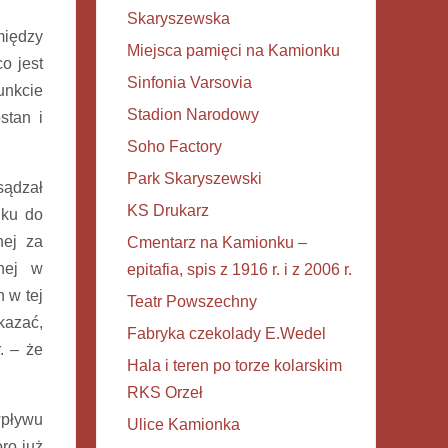
Skaryszewska
między
Miejsca pamięci na Kamionku
o jest
Sinfonia Varsovia
unkcie
Stadion Narodowy
stan i
Soho Factory
Park Skaryszewski
sądzał
KS Drukarz
nku do
nej za
Cmentarz na Kamionku –
anej w
epitafia, spis z 1916 r. i z 2006 r.
 w tej
Teatr Powszechny
okazać,
Fabryka czekolady E.Wedel
. – że
Hala i teren po torze kolarskim
RKS Orzeł
wpływu
Ulice Kamionka
ro już