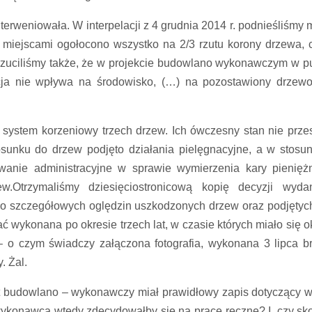
rweniowała. W interpelacji z 4 grudnia 2014 r. podnieśliśmy 
 a miejscami ogołocono wszystko na 2/3 rzutu korony drzewa, c
rzuciliśmy także, że w projekcie budowlano wykonawczym w p
cja nie wpływa na środowisko, (…) na pozostawiony drzewo
 system korzeniowy trzech drzew. Ich ówczesny stan nie prze
osunku do drzew podjęto działania pielęgnacyjne, a w stosu
anie administracyjne w sprawie wymierzenia kary pienięż
w.Otrzymaliśmy dziesięciostronicową kopię decyzji wyd
o szczegółowych oględzin uszkodzonych drzew oraz podjętych
ać wykonana po okresie trzech lat, w czasie których miało się 
 o czym świadczy załączona fotografia, wykonana 3 lipca br
. Żal.
ekt budowlano – wykonawczy miał prawidłowy zapis dotyczący 
wykonawca wtedy zdecydowałby się na prace ręczne? I, czy sko