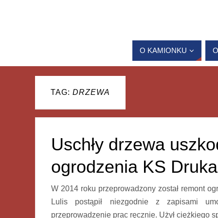
O KAMIONKU
O
TAG:
DRZEWA
Uschły drzewa uszko
ogrodzenia KS Druka
W 2014 roku przeprowadzony został remont ogr
Lulis postąpił niezgodnie z zapisami u
przeprowadzenie prac ręcznie. Użył ciężkiego 