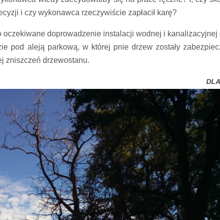
decyzji i czy wykonawca rzeczywiście zapłacił karę?
oczekiwane doprowadzenie instalacji wodnej i kanalizacyjnej
zie pod aleją parkową, w której pnie drzew zostały zabezpiec
ej zniszczeń drzewostanu.
DL