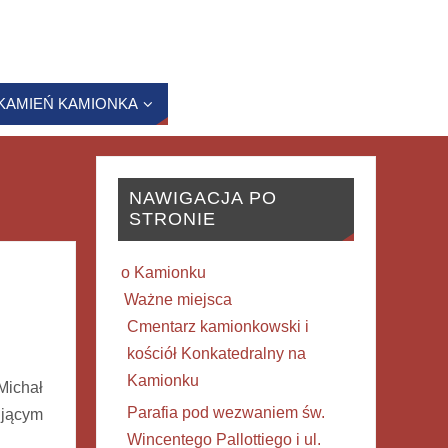
KAMIEŃ KAMIONKA
NAWIGACJA PO
STRONIE
o Kamionku
Ważne miejsca
Cmentarz kamionkowski i
kościół Konkatedralny na
Kamionku
Michał
Parafia pod wezwaniem św.
jącym
Wincentego Pallottiego i ul.