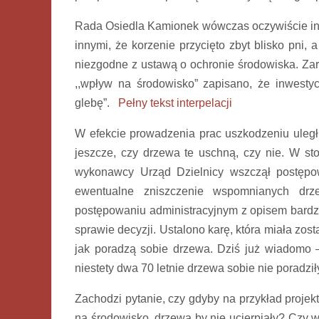
Rada Osiedla Kamionek wówczas oczywiście inte
innymi, że korzenie przycięto zbyt blisko pni,
niezgodne z ustawą o ochronie środowiska. Za
,,wpływ na środowisko” zapisano, że inwesty
glebę”.
Pełny tekst interpelacji
W efekcie prowadzenia prac uszkodzeniu uległ
jeszcze, czy drzewa te uschną, czy nie. W st
wykonawcy Urząd Dzielnicy wszczął postępow
ewentualne zniszczenie wspomnianych drze
postępowaniu administracyjnym z opisem bardz
sprawie decyzji. Ustalono karę, która miała zost
jak poradzą sobie drzewa. Dziś już wiadomo –
niestety dwa 70 letnie drzewa sobie nie poradziły
Zachodzi pytanie, czy gdyby na przykład proj
na środowisko, drzewa by nie ucierpiały? Czy 