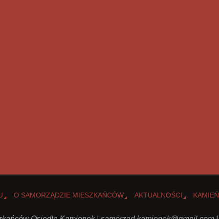
U
O SAMORZĄDZIE MIESZKAŃCÓW
AKTUALNOŚCI
KAMIEŃ
kańców Osiedla Kamionek |
samorzad.kamionek@gmail.com
|