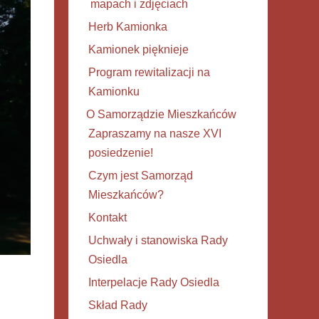
mapach i zdjęciach
Herb Kamionka
Kamionek pięknieje
Program rewitalizacji na
Kamionku
O Samorządzie Mieszkańców
Zapraszamy na nasze XVI
posiedzenie!
Czym jest Samorząd
Mieszkańców?
Kontakt
Uchwały i stanowiska Rady
Osiedla
Interpelacje Rady Osiedla
Skład Rady