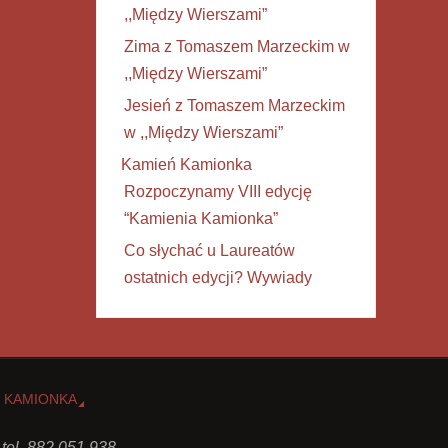
,,Między Wierszami”
Zima z Tomaszem Marzeckim w
,,Między Wierszami”
Jesień z Tomaszem Marzeckim
w ,,Między Wierszami”
Kamień Kamionka
Rozpoczynamy VIII edycję
“Kamienia Kamionka”
Co słychać u Laureatów
ostatnich edycji? Wywiady
 KAMIONKA
 tel. 882 051 938